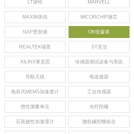
LT凌特
MARVELL
MAXIM美信
MICORCHIP微芯
NXP恩智浦
ON安森美
REALTEK瑞昱
ST意法
XILINX赛灵思
传感器测试设备与系统
导航天线
电连接器
电容式MEMS加速度计
工业传感器
惯性测量单元
光纤陀螺
石英挠性加速度计
微机械陀螺组合