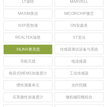
LT凌特
MARVELL
MAXIM美信
MICORCHIP微芯
NXP恩智浦
ON安森美
REALTEK瑞昱
ST意法
XILINX赛灵思
传感器测试设备与系统
导航天线
电连接器
电容式MEMS加速度计
工业传感器
惯性测量单元
光纤陀螺
石英挠性加速度计
微机械陀螺组合