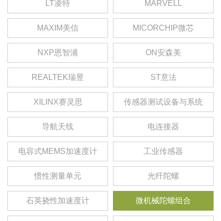
LT凌特
MARVELL
MAXIM美信
MICORCHIP微芯
NXP恩智浦
ON安森美
REALTEK瑞昱
ST意法
XILINX赛灵思
传感器测试设备与系统
导航天线
电连接器
电容式MEMS加速度计
工业传感器
惯性测量单元
光纤陀螺
石英挠性加速度计
微机械陀螺组合