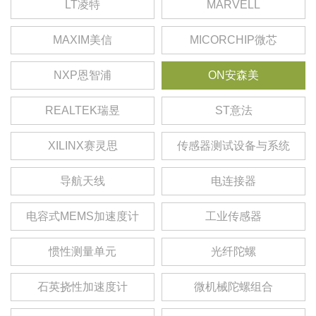
LT凌特
MARVELL
MAXIM美信
MICORCHIP微芯
NXP恩智浦
ON安森美
REALTEK瑞昱
ST意法
XILINX赛灵思
传感器测试设备与系统
导航天线
电连接器
电容式MEMS加速度计
工业传感器
惯性测量单元
光纤陀螺
石英挠性加速度计
微机械陀螺组合