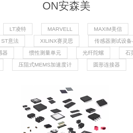
ON安森美
LT凌特
MARVELL
MAXIM美信
ST意法
XILINX赛灵思
传感器测试设备
感器
惯性测量单元
光纤陀螺
石
压阻式MEMS加速度计
圆形连接器