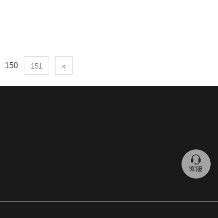
150
151
»