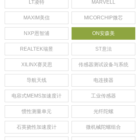
LT凌特
MARVELL
MAXIM美信
MICORCHIP微芯
NXP恩智浦
ON安森美
REALTEK瑞昱
ST意法
XILINX赛灵思
传感器测试设备与系统
导航天线
电连接器
电容式MEMS加速度计
工业传感器
惯性测量单元
光纤陀螺
石英挠性加速度计
微机械陀螺组合