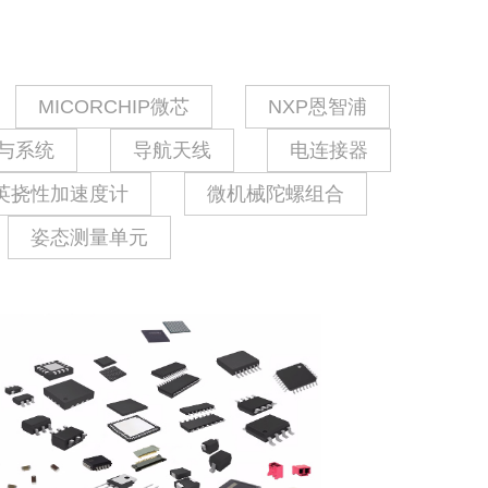
MICORCHIP微芯
NXP恩智浦
与系统
导航天线
电连接器
英挠性加速度计
微机械陀螺组合
姿态测量单元