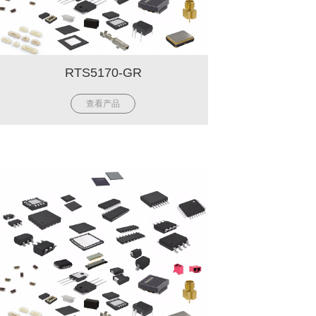
RTS5170-GR
查看产品