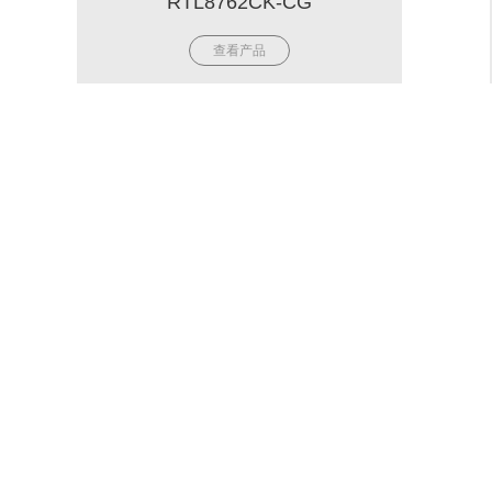
RTL8762CK-CG
查看产品