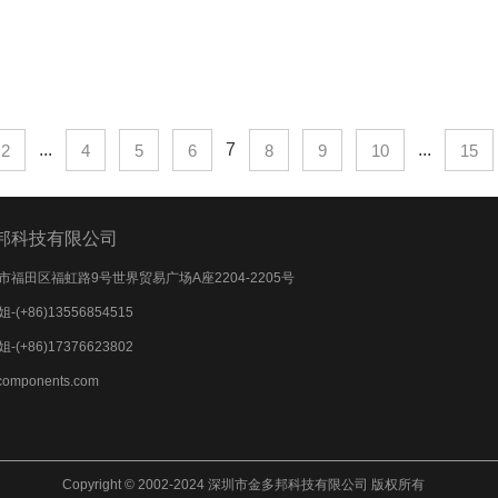
...
7
...
2
4
5
6
8
9
10
15
邦科技有限公司
福田区福虹路9号世界贸易广场A座2204-2205号
+86)13556854515
+86)17376623802
omponents.com
Copyright © 2002-2024 深圳市金多邦科技有限公司 版权所有