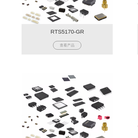
RTS5170-GR
查看产品