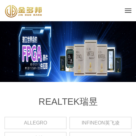
REALTEK瑞昱
ALLEGRO
INFINEON英飞凌