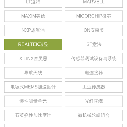
LT凌特
MARVELL
MAXIM美信
MICORCHIP微芯
NXP恩智浦
ON安森美
REALTEK瑞昱
ST意法
XILINX赛灵思
传感器测试设备与系统
导航天线
电连接器
电容式MEMS加速度计
工业传感器
惯性测量单元
光纤陀螺
石英挠性加速度计
微机械陀螺组合