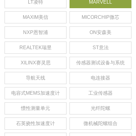
LT凌特
MARVELL
MAXIM美信
MICORCHIP微芯
NXP恩智浦
ON安森美
REALTEK瑞昱
ST意法
XILINX赛灵思
传感器测试设备与系统
导航天线
电连接器
电容式MEMS加速度计
工业传感器
惯性测量单元
光纤陀螺
石英挠性加速度计
微机械陀螺组合