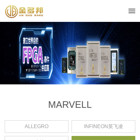
MARVELL
ALLEGRO
INFINEON英飞凌