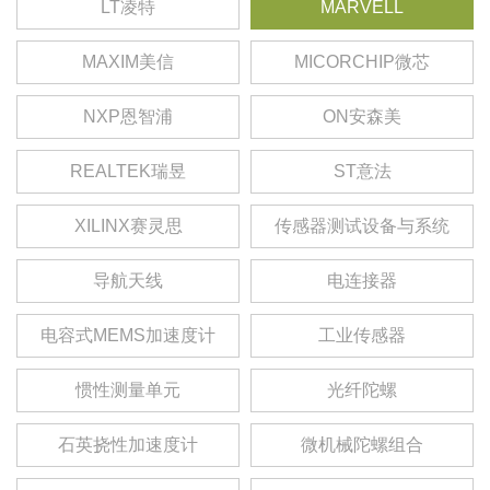
LT凌特
MARVELL
MAXIM美信
MICORCHIP微芯
NXP恩智浦
ON安森美
REALTEK瑞昱
ST意法
XILINX赛灵思
传感器测试设备与系统
导航天线
电连接器
电容式MEMS加速度计
工业传感器
惯性测量单元
光纤陀螺
石英挠性加速度计
微机械陀螺组合