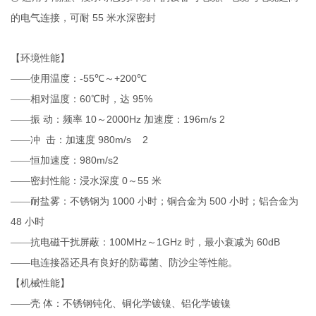
55
的电气连接，可耐
米水深密封
【环境性能】
-55
+200
——使用温度：
℃～
℃
60
95%
——相对温度：
℃时，达
10
2000Hz
196m/s 2
——振
动：频率
～
加速度：
980m/s 2
——冲
击：加速度
980m/s2
——恒加速度：
0
55
——密封性能：浸水深度
～
米
1000
500
——耐盐雾：不锈钢为
小时；铜合金为
小时；铝合金为
48
小时
100MHz
1GHz
60dB
——抗电磁干扰屏蔽：
～
时，最小衰减为
——电连接器还具有良好的防霉菌、防沙尘等性能。
【机械性能】
——壳
体：不锈钢钝化、铜化学镀镍、铝化学镀镍