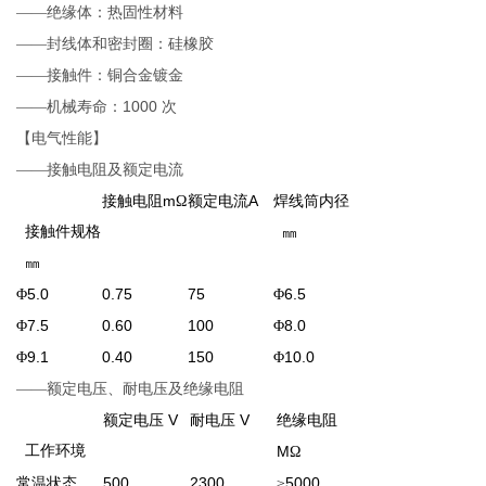
——绝缘体：热固性材料
——封线体和密封圈：硅橡胶
——接触件：铜合金镀金
1000
——机械寿命：
次
【电气性能】
——接触电阻及额定电流
m
A
接触电阻
Ω
额定电流
焊线筒内径
接触件规格
㎜
㎜
5.0
0.75
75
6.5
Φ
Φ
7.5
0.60
100
8.0
Φ
Φ
9.1
0.40
150
10.0
Φ
Φ
——额定电压、耐电压及绝缘电阻
V
V
额定电压
耐电压
绝缘电阻
工作环境
M
Ω
500
2300
5000
常温状态
≥