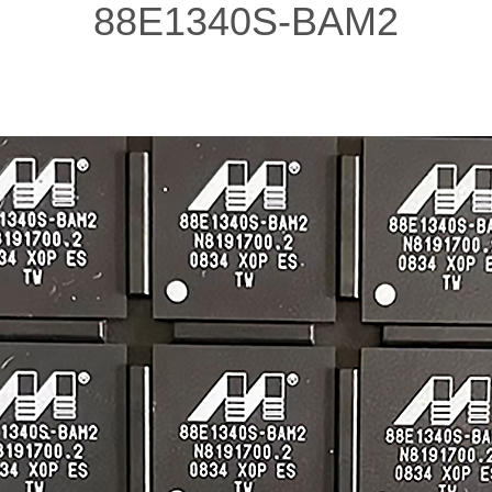
88E1340S-BAM2